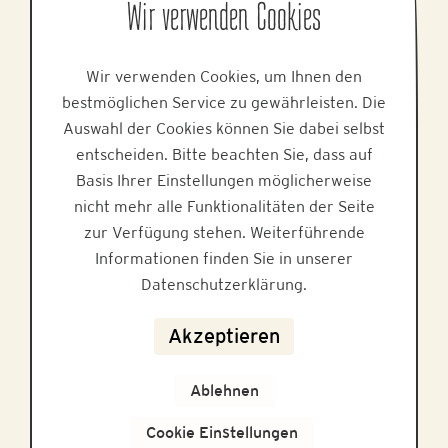
Alpine Brands GmbH & Co KG
Wir verwenden Cookies
Gmundner Staße 27, 4800 Attnang-Puchheim
Tel.
+43 7674 64 222
Wir verwenden Cookies, um Ihnen den
E-Mail:
office@alpinebrands.at
bestmöglichen Service zu gewährleisten. Die
Web:
www.alpinebrands.at
Auswahl der Cookies können Sie dabei selbst
entscheiden. Bitte beachten Sie, dass auf
HILFE
Basis Ihrer Einstellungen möglicherweise
nicht mehr alle Funktionalitäten der Seite
zur Verfügung stehen. Weiterführende
Informationen finden Sie in unserer
Datenschutzerklärung.
Datenschutz
Akzeptieren
Impressum
FAQ
Ablehnen
Cookie Einstellungen