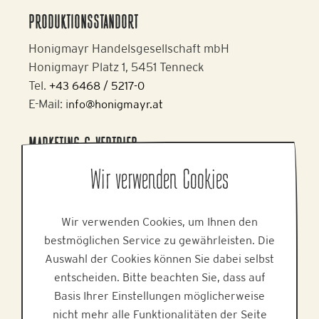
PRODUKTIONSSTANDORT
Honigmayr Handelsgesellschaft mbH
Honigmayr Platz 1, 5451 Tenneck
Tel.
+43 6468 / 5217-0
E-Mail: i
nfo@honigmayr.at
MARKETING & VERTRIEB
Alpine Brands GmbH & Co KG
Wir verwenden Cookies
Gmundner Staße 27, 4800 Attnang-Puchheim
Tel.
+43 7674 64 222
Wir verwenden Cookies, um Ihnen den
E-Mail:
office@alpinebrands.at
bestmöglichen Service zu gewährleisten. Die
Web:
www.alpinebrands.at
Auswahl der Cookies können Sie dabei selbst
entscheiden. Bitte beachten Sie, dass auf
HILFE
Basis Ihrer Einstellungen möglicherweise
nicht mehr alle Funktionalitäten der Seite