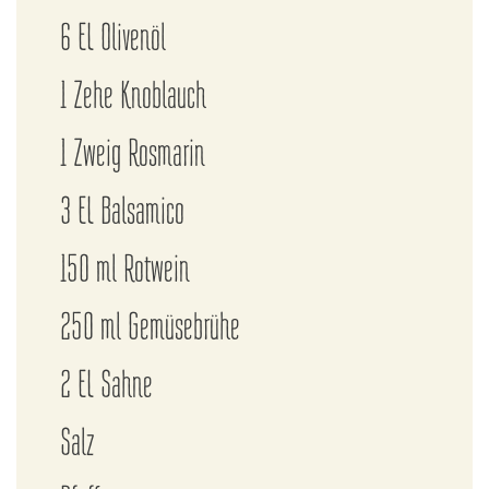
6 EL Olivenöl
1 Zehe Knoblauch
1 Zweig Rosmarin
3 EL Balsamico
150 ml Rotwein
250 ml Gemüsebrühe
2 EL Sahne
Salz