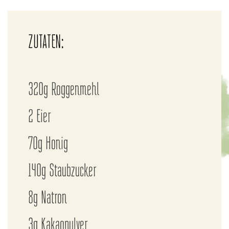
ZUTATEN:
320g Roggenmehl
2 Eier
70g Honig
140g Staubzucker
8g Natron
3g Kakaopulver