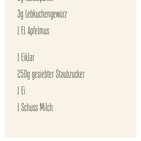
3g Lebkuchengewürz
1 EL Apfelmus
1 Eiklar
250g gesiebter Staubzucker
1 Ei
1 Schuss Milch