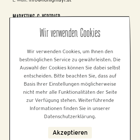
MARKETING & VERTRIEB
Alpine Brands GmbH & Co KG
Wir verwenden Cookies
Gmundner Staße 27, 4800 Attnang-Puchheim
Tel.
+43 7674 64 222
Wir verwenden Cookies, um Ihnen den
E-Mail:
office@alpinebrands.at
bestmöglichen Service zu gewährleisten. Die
Web:
www.alpinebrands.at
Auswahl der Cookies können Sie dabei selbst
entscheiden. Bitte beachten Sie, dass auf
HILFE
Basis Ihrer Einstellungen möglicherweise
nicht mehr alle Funktionalitäten der Seite
zur Verfügung stehen. Weiterführende
Informationen finden Sie in unserer
Datenschutzerklärung.
Datenschutz
Akzeptieren
Impressum