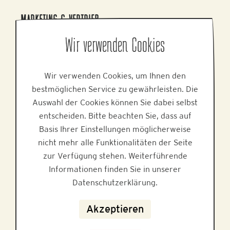
MARKETING & VERTRIEB
Alpine Brands GmbH & Co KG
Wir verwenden Cookies
Gmundner Staße 27, 4800 Attnang-Puchheim
Tel.
+43 7674 64 222
Wir verwenden Cookies, um Ihnen den
E-Mail:
office@alpinebrands.at
bestmöglichen Service zu gewährleisten. Die
Web:
www.alpinebrands.at
Auswahl der Cookies können Sie dabei selbst
entscheiden. Bitte beachten Sie, dass auf
HILFE
Basis Ihrer Einstellungen möglicherweise
nicht mehr alle Funktionalitäten der Seite
zur Verfügung stehen. Weiterführende
Informationen finden Sie in unserer
Datenschutzerklärung.
Datenschutz
Akzeptieren
Impressum