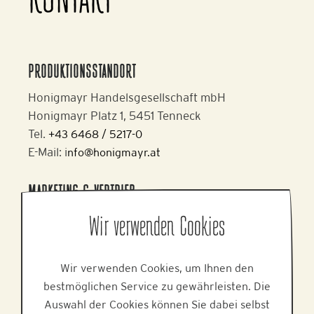
KONTAKT
PRODUKTIONSSTANDORT
Honigmayr Handelsgesellschaft mbH
Honigmayr Platz 1, 5451 Tenneck
Tel.
+43 6468 / 5217-0
E-Mail: i
nfo@honigmayr.at
MARKETING & VERTRIEB
Alpine Brands GmbH & Co KG
Wir verwenden Cookies
Gmundner Staße 27, 4800 Attnang-Puchheim
Tel.
+43 7674 64 222
Wir verwenden Cookies, um Ihnen den
E-Mail:
office@alpinebrands.at
bestmöglichen Service zu gewährleisten. Die
Web:
www.alpinebrands.at
Auswahl der Cookies können Sie dabei selbst