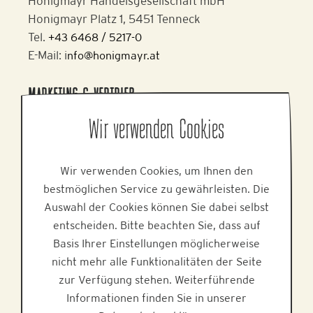
Honigmayr Handelsgesellschaft mbH
Honigmayr Platz 1, 5451 Tenneck
Tel.
+43 6468 / 5217-0
E-Mail: i
nfo@honigmayr.at
MARKETING & VERTRIEB
Alpine Brands GmbH & Co KG
Wir verwenden Cookies
Gmundner Staße 27, 4800 Attnang-Puchheim
Tel.
+43 7674 64 222
Wir verwenden Cookies, um Ihnen den
E-Mail:
office@alpinebrands.at
bestmöglichen Service zu gewährleisten. Die
Web:
www.alpinebrands.at
Auswahl der Cookies können Sie dabei selbst
entscheiden. Bitte beachten Sie, dass auf
HILFE
Basis Ihrer Einstellungen möglicherweise
nicht mehr alle Funktionalitäten der Seite
zur Verfügung stehen. Weiterführende
Informationen finden Sie in unserer