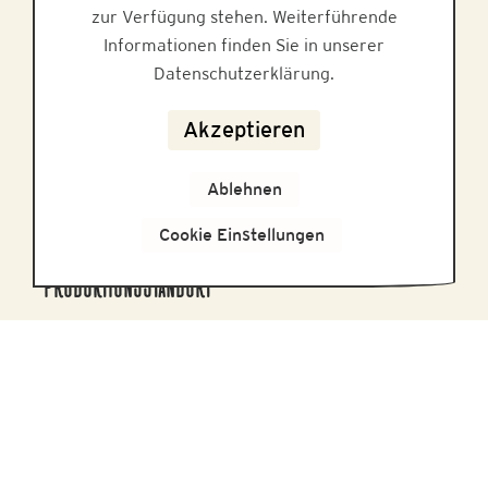
Geschichte
zur Verfügung stehen. Weiterführende
Informationen finden Sie in unserer
Herstellung
Datenschutzerklärung.
Akzeptieren
KONTAKT
Ablehnen
Cookie Einstellungen
PRODUKTIONSSTANDORT
Honigmayr Handelsgesellschaft mbH
Honigmayr Platz 1, 5451 Tenneck
Tel.
+43 6468 / 5217-0
E-Mail: i
nfo@honigmayr.at
MARKETING & VERTRIEB