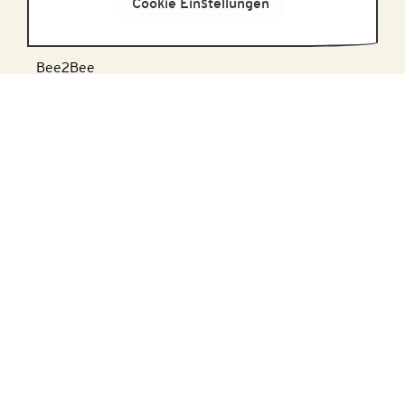
Cookie Einstellungen
Rezepte und Wissen
Bee2Bee
Geschichte
Herstellung
KONTAKT
PRODUKTIONSSTANDORT
Honigmayr Handelsgesellschaft mbH
Honigmayr Platz 1, 5451 Tenneck