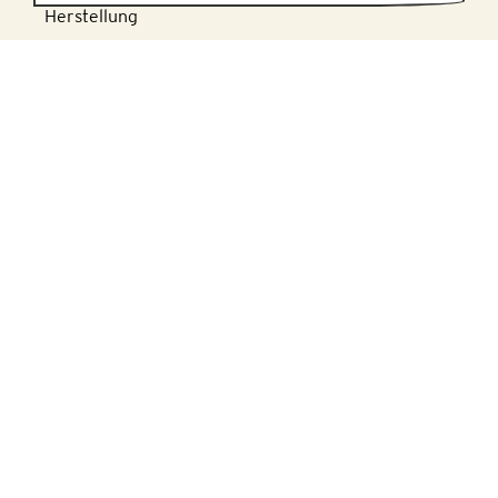
Herstellung
KONTAKT
PRODUKTIONSSTANDORT
Honigmayr Handelsgesellschaft mbH
Honigmayr Platz 1, 5451 Tenneck
Tel.
+43 6468 / 5217-0
E-Mail: i
nfo@honigmayr.at
MARKETING & VERTRIEB
Alpine Brands GmbH & Co KG