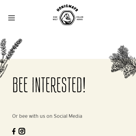
Zum
Inhalt
springen
MENÜ
BEE INTERESTED!
Or bee with us on Social Media