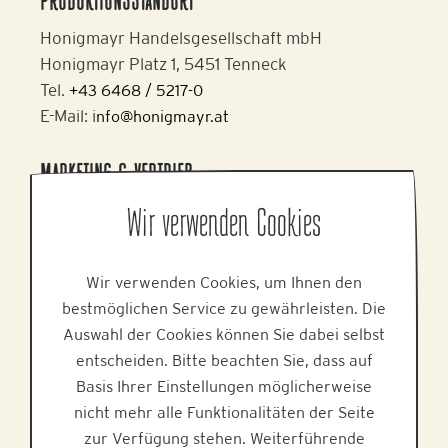
PRODUKTIONSSTANDORT
Honigmayr Handelsgesellschaft mbH
Honigmayr Platz 1, 5451 Tenneck
Tel.
+43 6468 / 5217-0
E-Mail: i
nfo@honigmayr.at
MARKETING & VERTRIEB
Alpine Brands GmbH & Co KG
Wir verwenden Cookies
Gmundner Staße 27, 4800 Attnang-Puchheim
Tel.
+43 7674 64 222
Wir verwenden Cookies, um Ihnen den
E-Mail:
office@alpinebrands.at
bestmöglichen Service zu gewährleisten. Die
Web:
www.alpinebrands.at
Auswahl der Cookies können Sie dabei selbst
entscheiden. Bitte beachten Sie, dass auf
HILFE
Basis Ihrer Einstellungen möglicherweise
nicht mehr alle Funktionalitäten der Seite
zur Verfügung stehen. Weiterführende