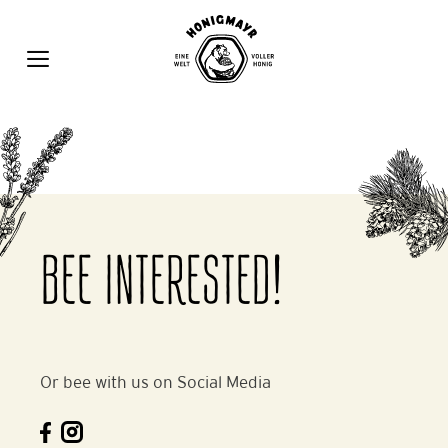
Zum
Inhalt
springen
MENÜ
BEE INTERESTED!
Or bee with us on Social Media