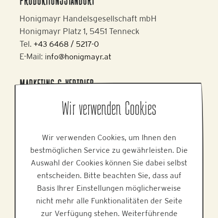
PRODUKTIONSSTANDORT
Honigmayr Handelsgesellschaft mbH
Honigmayr Platz 1, 5451 Tenneck
Tel.
+43 6468 / 5217-0
E-Mail: i
nfo@honigmayr.at
MARKETING & VERTRIEB
Alpine Brands GmbH & Co KG
Wir verwenden Cookies
Gmundner Staße 27, 4800 Attnang-Puchheim
Tel.
+43 7674 64 222
Wir verwenden Cookies, um Ihnen den
E-Mail:
office@alpinebrands.at
bestmöglichen Service zu gewährleisten. Die
Web:
www.alpinebrands.at
Auswahl der Cookies können Sie dabei selbst
entscheiden. Bitte beachten Sie, dass auf
HILFE
Basis Ihrer Einstellungen möglicherweise
nicht mehr alle Funktionalitäten der Seite
zur Verfügung stehen. Weiterführende