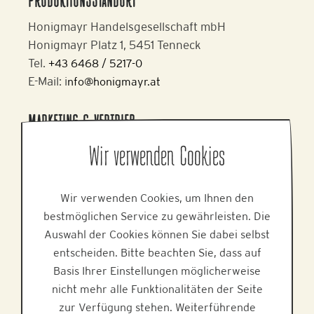
PRODUKTIONSSTANDORT
Honigmayr Handelsgesellschaft mbH
Honigmayr Platz 1, 5451 Tenneck
Tel.
+43 6468 / 5217-0
E-Mail: i
nfo@honigmayr.at
MARKETING & VERTRIEB
Alpine Brands GmbH & Co KG
Wir verwenden Cookies
Gmundner Staße 27, 4800 Attnang-Puchheim
Tel.
+43 7674 64 222
Wir verwenden Cookies, um Ihnen den
E-Mail:
office@alpinebrands.at
bestmöglichen Service zu gewährleisten. Die
Web:
www.alpinebrands.at
Auswahl der Cookies können Sie dabei selbst
entscheiden. Bitte beachten Sie, dass auf
HILFE
Basis Ihrer Einstellungen möglicherweise
nicht mehr alle Funktionalitäten der Seite
zur Verfügung stehen. Weiterführende