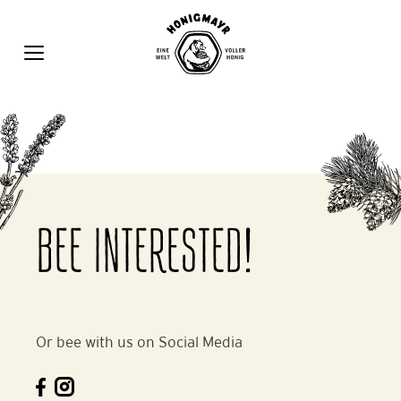
Zum
Inhalt
springen
MENÜ
BEE INTERESTED!
Or bee with us on Social Media