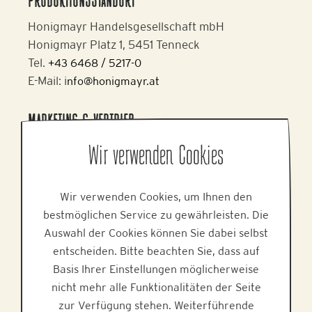
PRODUKTIONSSTANDORT
Honigmayr Handelsgesellschaft mbH
Honigmayr Platz 1, 5451 Tenneck
Tel.
+43 6468 / 5217-0
E-Mail: i
nfo@honigmayr.at
MARKETING & VERTRIEB
Alpine Brands GmbH & Co KG
Wir verwenden Cookies
Gmundner Staße 27, 4800 Attnang-Puchheim
Tel.
+43 7674 64 222
Wir verwenden Cookies, um Ihnen den
E-Mail:
office@alpinebrands.at
bestmöglichen Service zu gewährleisten. Die
Web:
www.alpinebrands.at
Auswahl der Cookies können Sie dabei selbst
entscheiden. Bitte beachten Sie, dass auf
HILFE
Basis Ihrer Einstellungen möglicherweise
nicht mehr alle Funktionalitäten der Seite
zur Verfügung stehen. Weiterführende