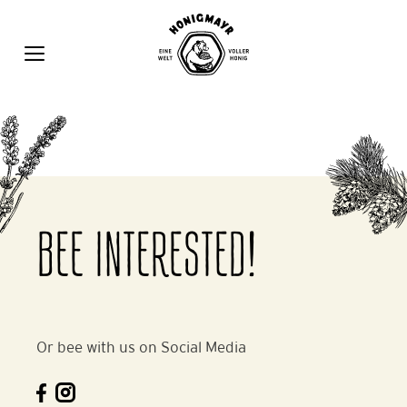
Zum
Inhalt
springen
MENÜ
BEE INTERESTED!
Or bee with us on Social Media