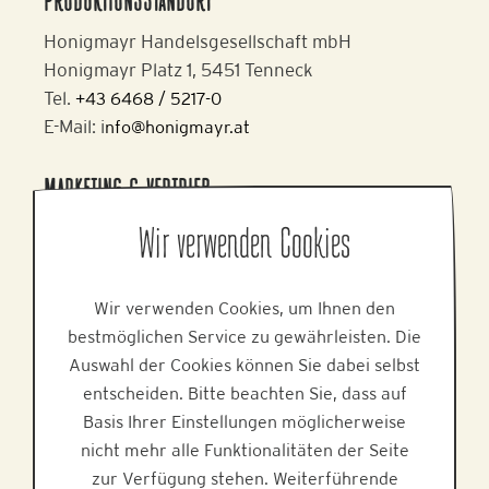
PRODUKTIONSSTANDORT
Honigmayr Handelsgesellschaft mbH
Honigmayr Platz 1, 5451 Tenneck
Tel.
+43 6468 / 5217-0
E-Mail: i
nfo@honigmayr.at
MARKETING & VERTRIEB
Alpine Brands GmbH & Co KG
Wir verwenden Cookies
Gmundner Staße 27, 4800 Attnang-Puchheim
Tel.
+43 7674 64 222
Wir verwenden Cookies, um Ihnen den
E-Mail:
office@alpinebrands.at
bestmöglichen Service zu gewährleisten. Die
Web:
www.alpinebrands.at
Auswahl der Cookies können Sie dabei selbst
entscheiden. Bitte beachten Sie, dass auf
HILFE
Basis Ihrer Einstellungen möglicherweise
nicht mehr alle Funktionalitäten der Seite
zur Verfügung stehen. Weiterführende