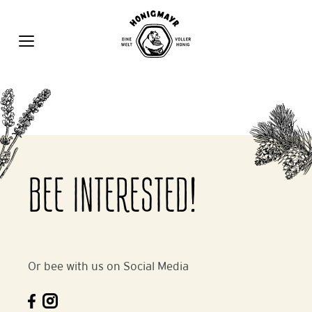
Zum
Inhalt
springen
MENÜ
BEE INTERESTED!
Or bee with us on Social Media