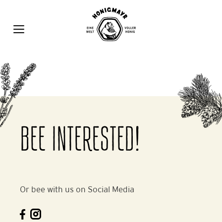
Zum
Inhalt
springen
MENÜ
BEE INTERESTED!
Or bee with us on Social Media