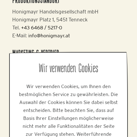
PRODUKTIONSSTANDORT
Honigmayr Handelsgesellschaft mbH
Honigmayr Platz 1, 5451 Tenneck
Tel.
+43 6468 / 5217-0
E-Mail: i
nfo@honigmayr.at
MARKETING & VERTRIEB
Alpine Brands GmbH & Co KG
Wir verwenden Cookies
Gmundner Staße 27, 4800 Attnang-Puchheim
Tel.
+43 7674 64 222
Wir verwenden Cookies, um Ihnen den
E-Mail:
office@alpinebrands.at
bestmöglichen Service zu gewährleisten. Die
Web:
www.alpinebrands.at
Auswahl der Cookies können Sie dabei selbst
entscheiden. Bitte beachten Sie, dass auf
HILFE
Basis Ihrer Einstellungen möglicherweise
nicht mehr alle Funktionalitäten der Seite
zur Verfügung stehen. Weiterführende