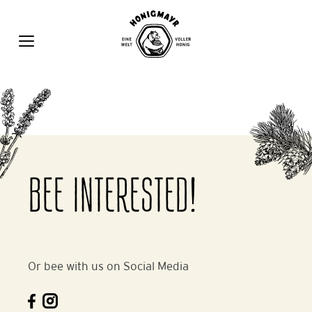
Zum
Inhalt
springen
MENÜ
BEE INTERESTED!
Or bee with us on Social Media