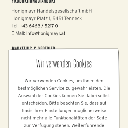
PRODUKTIONSSTANDORT
Honigmayr Handelsgesellschaft mbH
Honigmayr Platz 1, 5451 Tenneck
Tel.
+43 6468 / 5217-0
E-Mail: i
nfo@honigmayr.at
MARKETING & VERTRIEB
Alpine Brands GmbH & Co KG
Wir verwenden Cookies
Gmundner Staße 27, 4800 Attnang-Puchheim
Tel.
+43 7674 64 222
Wir verwenden Cookies, um Ihnen den
E-Mail:
office@alpinebrands.at
bestmöglichen Service zu gewährleisten. Die
Web:
www.alpinebrands.at
Auswahl der Cookies können Sie dabei selbst
entscheiden. Bitte beachten Sie, dass auf
HILFE
Basis Ihrer Einstellungen möglicherweise
nicht mehr alle Funktionalitäten der Seite
zur Verfügung stehen. Weiterführende