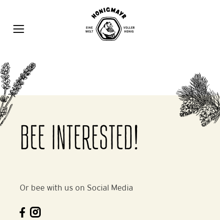
Zum
Inhalt
springen
MENÜ
BEE INTERESTED!
Or bee with us on Social Media