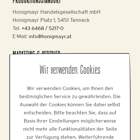
PRODUKTIONSSTANDORT
Honigmayr Handelsgesellschaft mbH
Honigmayr Platz 1, 5451 Tenneck
Tel.
+43 6468 / 5217-0
E-Mail: i
nfo@honigmayr.at
MARKETING & VERTRIEB
Alpine Brands GmbH & Co KG
Wir verwenden Cookies
Gmundner Staße 27, 4800 Attnang-Puchheim
Tel.
+43 7674 64 222
Wir verwenden Cookies, um Ihnen den
E-Mail:
office@alpinebrands.at
bestmöglichen Service zu gewährleisten. Die
Web:
www.alpinebrands.at
Auswahl der Cookies können Sie dabei selbst
entscheiden. Bitte beachten Sie, dass auf
HILFE
Basis Ihrer Einstellungen möglicherweise
nicht mehr alle Funktionalitäten der Seite
zur Verfügung stehen. Weiterführende