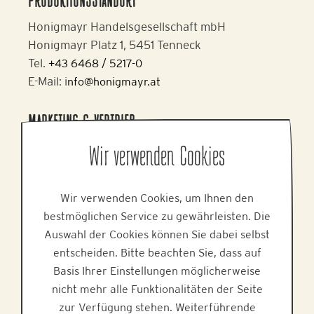
PRODUKTIONSSTANDORT
Honigmayr Handelsgesellschaft mbH
Honigmayr Platz 1, 5451 Tenneck
Tel.
+43 6468 / 5217-0
E-Mail: i
nfo@honigmayr.at
MARKETING & VERTRIEB
Alpine Brands GmbH & Co KG
Wir verwenden Cookies
Gmundner Staße 27, 4800 Attnang-Puchheim
Tel.
+43 7674 64 222
Wir verwenden Cookies, um Ihnen den
E-Mail:
office@alpinebrands.at
bestmöglichen Service zu gewährleisten. Die
Web:
www.alpinebrands.at
Auswahl der Cookies können Sie dabei selbst
entscheiden. Bitte beachten Sie, dass auf
HILFE
Basis Ihrer Einstellungen möglicherweise
nicht mehr alle Funktionalitäten der Seite
zur Verfügung stehen. Weiterführende