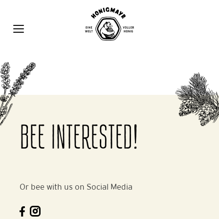
Zum
Inhalt
springen
MENÜ
BEE INTERESTED!
Or bee with us on Social Media