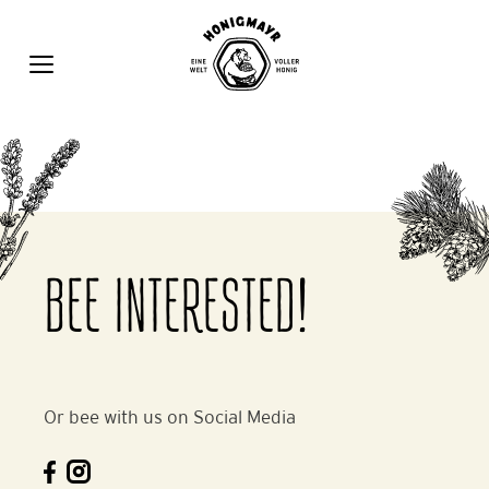
Zum
Inhalt
springen
MENÜ
BEE INTERESTED!
Or bee with us on Social Media