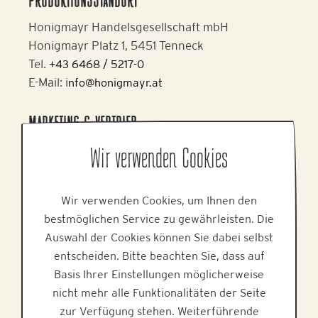
PRODUKTIONSSTANDORT
Honigmayr Handelsgesellschaft mbH
Honigmayr Platz 1, 5451 Tenneck
Tel.
+43 6468 / 5217-0
E-Mail: i
nfo@honigmayr.at
MARKETING & VERTRIEB
Alpine Brands GmbH & Co KG
Wir verwenden Cookies
Gmundner Staße 27, 4800 Attnang-Puchheim
Tel.
+43 7674 64 222
Wir verwenden Cookies, um Ihnen den
E-Mail:
office@alpinebrands.at
bestmöglichen Service zu gewährleisten. Die
Web:
www.alpinebrands.at
Auswahl der Cookies können Sie dabei selbst
entscheiden. Bitte beachten Sie, dass auf
HILFE
Basis Ihrer Einstellungen möglicherweise
nicht mehr alle Funktionalitäten der Seite
zur Verfügung stehen. Weiterführende